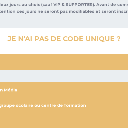
e deux jours au choix (sauf VIP & SUPPORTER). Avant de c
tention ces jours ne seront pas modifiables et seront inscrit
JE N'AI PAS DE CODE UNIQUE ?
on Média
groupe scolaire ou centre de formation